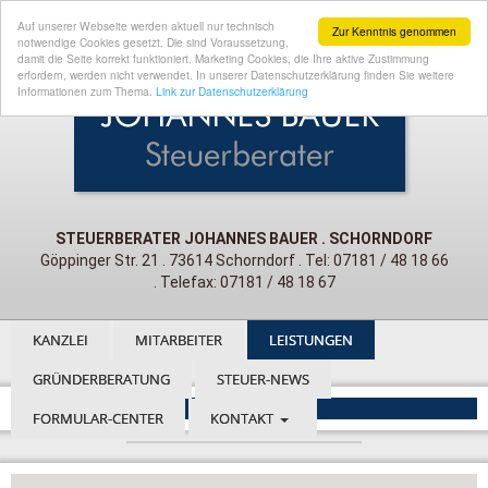
Auf unserer Webseite werden aktuell nur technisch
Zur Kenntnis genommen
notwendige Cookies gesetzt. Die sind Voraussetzung,
damit die Seite korrekt funktioniert. Marketing Cookies, die Ihre aktive Zustimmung
erfordern, werden nicht verwendet. In unserer Datenschutzerklärung finden Sie weitere
Informationen zum Thema.
Link zur Datenschutzerklärung
STEUERBERATER JOHANNES BAUER . SCHORNDORF
Göppinger Str. 21 . 73614 Schorndorf . Tel: 07181 / 48 18 66
. Telefax: 07181 / 48 18 67
KANZLEI
MITARBEITER
LEISTUNGEN
GRÜNDERBERATUNG
STEUER-NEWS
FORMULAR-CENTER
KONTAKT