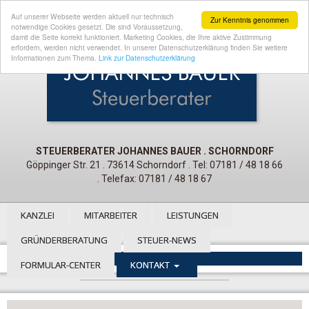
Auf unserer Webseite werden aktuell nur technisch
Zur Kenntnis genommen
notwendige Cookies gesetzt. Die sind Voraussetzung,
damit die Seite korrekt funktioniert. Marketing Cookies, die Ihre aktive Zustimmung
erfordern, werden nicht verwendet. In unserer Datenschutzerklärung finden Sie weitere
Informationen zum Thema.
Link zur Datenschutzerklärung
STEUERBERATER JOHANNES BAUER . SCHORNDORF
Göppinger Str. 21 . 73614 Schorndorf . Tel: 07181 / 48 18 66
. Telefax: 07181 / 48 18 67
KANZLEI
MITARBEITER
LEISTUNGEN
GRÜNDERBERATUNG
STEUER-NEWS
FORMULAR-CENTER
KONTAKT