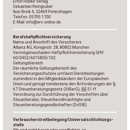
Ernst Röbke Verlag
Sebastian Reingruber
Ilser Brink 4, 32469 Petershagen
Telefon: 05705 1700
E-Mail: info@erv-online.de
Berufshaftpflichtversicherung
Name und Anschrift des Versicherers
Allianz AG, Königinstr. 28, 80802 München
Vermögensschaden-Haftpflichtversicherung GHV
60/0452/6015850/102
Geltungsbereich:
Der räumliche Geltungsbereich des
Versicherungsschutzes umfasst Dienstleistungen
zumindest in den Mitgliedsländem der Europäischen
Union und genügt mindestens den Anforderungen der §
67 Steuerberatungsgesetz (StBerG), §§ 51 ff.
Verordnung zur Durchführung der Vorschriften über
Steuerberater, Steuerbevollmächtigte und
Steuerberatungsgesellschaften (DvStB)
Verbraucher­streit­beilegung/Universal­schlichtungs­
stelle