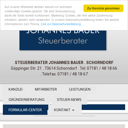
Auf unserer Webseite werden aktuell nur technisch
Zur Kenntnis genommen
notwendige Cookies gesetzt. Die sind Voraussetzung,
damit die Seite korrekt funktioniert. Marketing Cookies, die Ihre aktive Zustimmung
erfordern, werden nicht verwendet. In unserer Datenschutzerklärung finden Sie weitere
Informationen zum Thema.
Link zur Datenschutzerklärung
STEUERBERATER JOHANNES BAUER . SCHORNDORF
Göppinger Str. 21 . 73614 Schorndorf . Tel: 07181 / 48 18 66
. Telefax: 07181 / 48 18 67
KANZLEI
MITARBEITER
LEISTUNGEN
GRÜNDERBERATUNG
STEUER-NEWS
FORMULAR-CENTER
KONTAKT